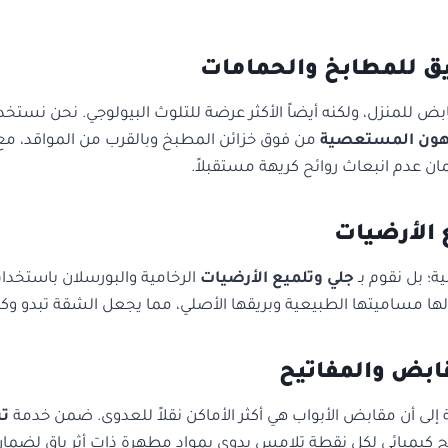
بض للمنزل، ولكنه أيضاً الأكثر عرضة للتلوث البيولوجي. نحن نستخد
لدهون المستعصية
من فوق خزائن المطبخ وبالقرب من المواقد، م
ن عدم انبعاث روائح كريهة مستقبلاً.
ة؛ بل نقوم بـ
جلي وتلميع الأرضيات
الرخامية والبورسلان باستخدام
لها مساميتها الطبيعية وبريقها الأصلي، مما يجعل الشقة تبدو وكأ
 إلى أن مقابض الأبواب هي أكثر الأماكن نقلاً للعدوى. ضمن خدمة
ت
ح كيميائي لكل نقطة تلامس يدوي بمواد مطهرة ذات أثر باقٍ لضمان