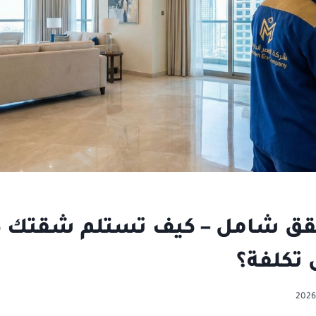
ق شامل – كيف تستلم شقتك كا
ل تكلفة؟