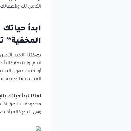
الكامل لك ولأطفالك.
المخفية” ت
بصفتنا “الخبير الأمي
لأيام، والنتيجة غالب
أو تفتيت دهون السنين
الممسحة العادية، مما
لماذا تبدأ حياتك بال
معدودة. لا ترهق ن
وهي تلمع كالمرآة بض