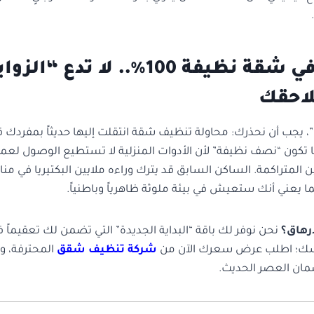
ابدأ حياتك في شقة نظيفة 100%.. لا تدع “الزو
لاحقك
ن”، يجب أن نحذرك: محاولة تنظيف شقة انتقلت إليها حديثاً بمفرد
اً ما تكون “نصف نظيفة” لأن الأدوات المنزلية لا تستطيع الوصول لع
 المتراكمة. الساكن السابق قد يترك وراءه ملايين البكتيريا في من
 يعني أنك ستعيش في بيئة ملوثة ظاهرياً وباطنياً.
إرهاق؟
نحن نوفر لك باقة “البداية الجديدة” التي تضمن لك تعقيماً 
فسك؛ اطلب عرض سعرك الآن من
شركة تنظيف شقق
المحترفة، 
مان العصر الحديث.