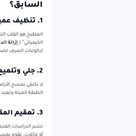
السابق؟
1. تنظيف عميق للمطابخ والحمامات
المطبخ هو القلب النا
الكيميائي” لـ
إزالة ا
لبالوعات الصرف لضما
2. جلي وتلميع الأرضيات
لا نكتفي بمسح الأرضي
الطبقة الميتة وتعيد 
3. تعقيم المقابض والمفاتيح
تشير الدراسات الفنية
أو عائلات، نقوم بمس