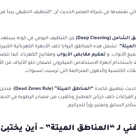
 التي نعتمدها في شركة العصر الحديث أن “التنظيف الحقيقي يبدأ من
 (Deep Cleaning)
عن التنظيف اليومي في كونه يستهد
لميتة”
. تشمل هذه المناطق الزوايا خلف الأجهزة الكهربائية الكبير
يع الأبواب، و
تعقيم مقابض الأبواب
ومفاتيح الكهرباء. كما تتضم
باستخدام أجهزة الاستخلاص الميكروني لضمان خلو الألياف من الأتر
طبقات الكلسية والدهون المتراكمة التي ترسبت لسنوات.
حديث بتطبيق قاعدة
“المناطق الميتة” (Dead Zones Rule)
؛ فنحن 
 الفراغات خلف خزائن المطبخ وبالقرب من مصادر الرطوبة في الحم
جر السابق وتعتبر بؤراً للجراثيم.
ني لـ “المناطق الميتة” – أين يختبئ