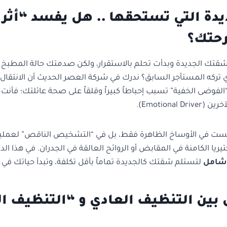
ديدة التي تستحقها .. هل يفسد “أثر
رحتك؟
شقتك الجديدة وبدأت تحلم بالاستقرار، ولكن صدمتك حالة المطبخ ا
 تركه المستأجر السابق؟ ندرك في شركة العصر الحديث أن الانتقال 
الفوضى الخفية” تسبب إحباطاً كبيراً وقلقاً على صحة عائلتك؛ فأنت ت
Emotional).
ست في الأوساخ الظاهرة فقط، بل في “التشخيص الناقص” لعملية 
تيريا الكامنة في المقابض أو الروائح العالقة في الجدران. في هذا ا
شامل
لتستلم شقتك كالجديدة تماماً بأقل تكلفة، وتبدأ حياتك في بيئة نق
ق بين التنظيف العادي و “التنظيف 