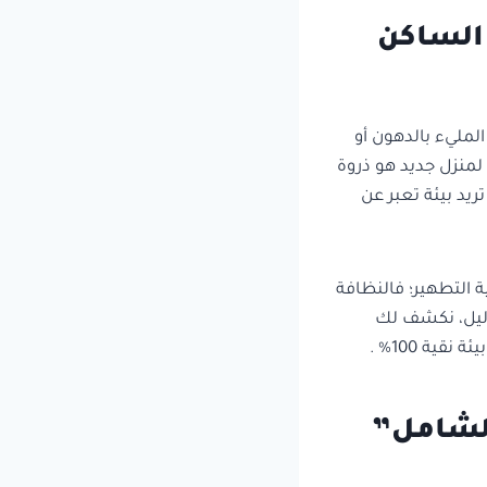
 الساكن
لمليء بالدهون أو
لمنزل جديد هو ذروة
ريد بيئة تعبر عن
التطهير؛ فالنظافة
لدليل، نكشف لك
ية 100% .
الشامل”