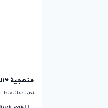
منهجية “ال
نحن لا ننظف فقط، ب
الفحص الميدان