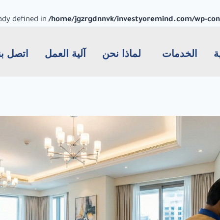
dy defined in
/home/jgzrgdnnvk/investyoremind.com/wp-conte
ة
الخدمات
لماذا نحن
آلية العمل
اتصل بن