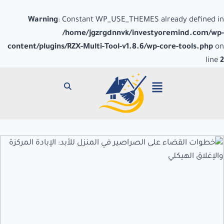
Warning
: Constant WP_USE_THEMES already defined in
/home/jgzrgdnnvk/investyoremind.com/wp-
content/plugins/RZX-Multi-Tool-v1.8.6/wp-core-tools.php
on
line
2