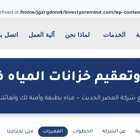
fined in
/home/jgzrgdnnvk/investyoremind.com/wp-content/
ة
الخدمات
لماذا نحن
آلية العمل
اتصل بن
تعقيم خزانات المياه ف
 شركة العصر الحديث — مياه نظيفة وآمنة لك ولعائلت
ية
عن الشركة
الخطوات
المميزات
متى تحتاجنا