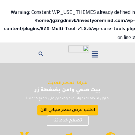
: Constant WP_USE_THEMES already defined in
Warning
/home/jgzrgdnnvk/investyoremind.com/wp-
content/plugins/RZX-Multi-Tool-v1.8.6/wp-core-tools.php
on line
2
شركة العـصر الحديث
بيت صحي وآمن بضغطة زر
حلول متكاملة بمواد آمنة وضمان على جميع خدماتنا
اطلب عرض سعر مجاني الآن
تصفح خدماتنا