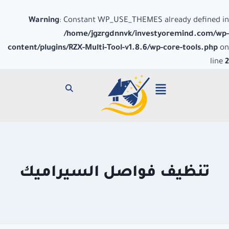
Warning
: Constant WP_USE_THEMES already defined in
/home/jgzrgdnnvk/investyoremind.com/wp-
content/plugins/RZX-Multi-Tool-v1.8.6/wp-core-tools.php
on
line
2
تنظيف فواصل السيراميك