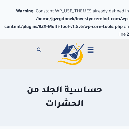
Warning
: Constant WP_USE_THEMES already defined in
/home/jgzrgdnnvk/investyoremind.com/wp-
content/plugins/RZX-Multi-Tool-v1.8.6/wp-core-tools.php
on
line
2
حساسية الجلد من
الحشرات