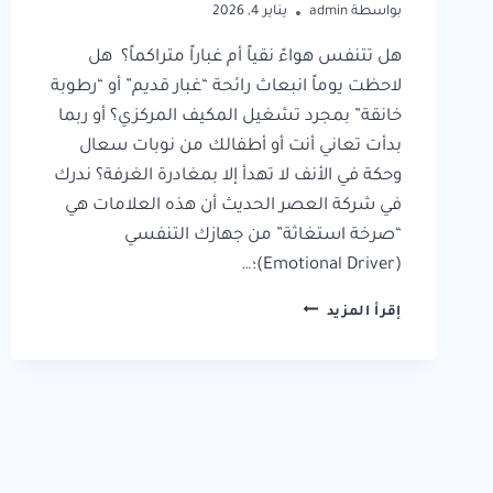
بواسطة
admin
يناير 4, 2026
هل تتنفس هواءً نقياً أم غباراً متراكماً؟ هل
لاحظت يوماً انبعاث رائحة “غبار قديم” أو “رطوبة
خانقة” بمجرد تشغيل المكيف المركزي؟ أو ربما
بدأت تعاني أنت أو أطفالك من نوبات سعال
وحكة في الأنف لا تهدأ إلا بمغادرة الغرفة؟ ندرك
في شركة العصر الحديث أن هذه العلامات هي
“صرخة استغاثة” من جهازك التنفسي
(Emotional Driver)؛…
إقرأ المزيد