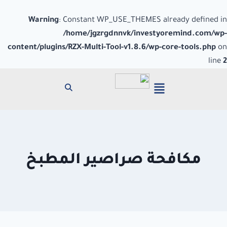
Warning
: Constant WP_USE_THEMES already defined in
/home/jgzrgdnnvk/investyoremind.com/wp-
content/plugins/RZX-Multi-Tool-v1.8.6/wp-core-tools.php
on
line
2
مكافحة صراصير المطبخ