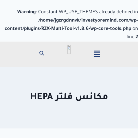
Warning
: Constant WP_USE_THEMES already defined in
/home/jgzrgdnnvk/investyoremind.com/wp-
content/plugins/RZX-Multi-Tool-v1.8.6/wp-core-tools.php
on
line
2
مكانس فلتر HEPA